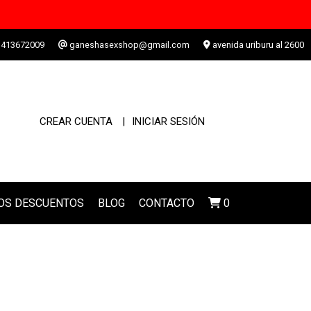
413672009
ganeshasexshop@gmail.com
avenida uriburu al 2600
CREAR CUENTA
INICIAR SESIÓN
LOS DESCUENTOS
BLOG
CONTACTO
0